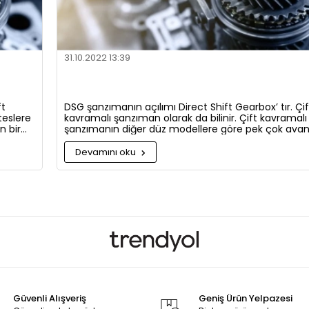
31.10.2022 13:39
ft
DSG şanzımanın açılımı Direct Shift Gearbox’ tır. Çif
teslere
kavramalı şanzıman olarak da bilinir. Çift kavramalı
n bir
şanzımanın diğer düz modellere göre pek çok avan
vardır ve güncel tasarlanan araçların birçoğunda 
şanzıman kullanılır.
Devamını oku
Güvenli Alışveriş
Geniş Ürün Yelpazesi