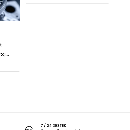
t
tajı
DSG
7 / 24 DESTEK