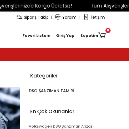
rişlerinizde Kargo Ücretsiz!
Tüm Alışverişlerin
Sipariş Takip
Yardım
İletişim
|
|
0
Favori Listem
Giriş Yap
Sepetim
Kategoriler
DSG ŞANZIMAN TAMİRİ
En Çok Okunanlar
Volkswagen DSG Şanzıman Arızası