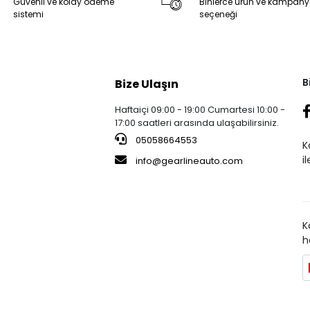
Güvenli ve kolay ödeme
Binlerce ürün ve kampan
sistemi
seçeneği
B
Bize Ulaşın
Haftaiçi 09:00 - 19:00 Cumartesi 10:00 -
17:00 saatleri arasında ulaşabilirsiniz.
05058664553
K
i
info@gearlineauto.com
K
h