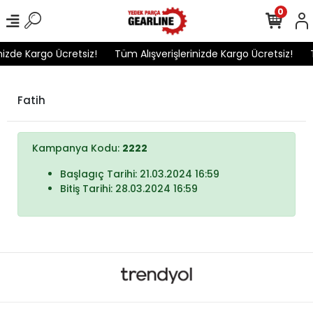
0
nizde Kargo Ücretsiz!
Tüm Alışverişlerinizde Kargo Ücretsiz!
T
Fatih
Kampanya Kodu:
2222
Başlagıç Tarihi: 21.03.2024 16:59
Bitiş Tarihi: 28.03.2024 16:59